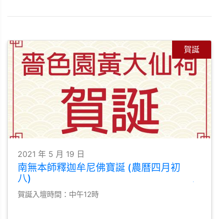
賀誕
2021 年 5 月 19 日
南無本師釋迦牟尼佛寶誕 (農曆四月初
八)
賀誕入壇時間：中午12時