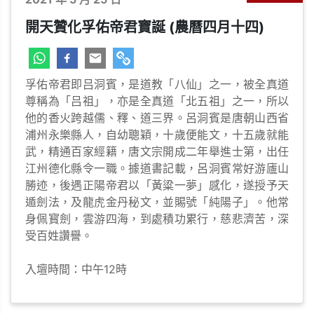
開天贊化孚佑帝君寶誕 (農曆四月十四)
孚佑帝君即吕洞賓，是道教「八仙」之一，被全真道
尊稱為「吕祖」，亦是全真道「北五祖」之一，所以
他的香火跨越儒、釋、道三界。呂洞賓是唐朝山西省
浦州永樂縣人，自幼聰穎，十歲便能文，十五歲就能
武，精通百家經籍，唐文宗開成二年舉進士第，出任
江州德化縣令一職。據道書記載，呂洞賓常好游廬山
勝迹，後遇正陽帝君以「黃粱一夢」感化，遂授予天
遁劍法，及龍虎金丹秘文，並賜號「純陽子」。他常
身佩寳劍，雲游四海，到處積功累行，慈悲濟苦，深
受百姓讚譽。
入壇時間：中午12時