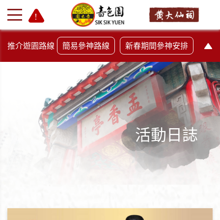
推介遊園路線
簡易參神路線
新春期間參神安排
活動日誌
+
-