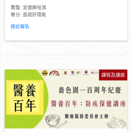
驚螫: 宜健脾祛濕
春分: 直疏肝理氣
按此報名
課程及講座