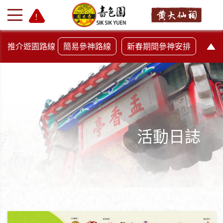
推介遊園路線
簡易參神路線
新春期間參神安排
活動日誌
+
-