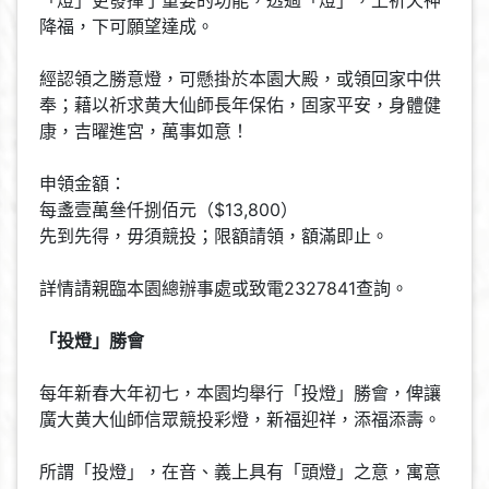
「燈」更發揮了重要的功能，透過「燈」，上祈天神
降福，下可願望達成。
經認領之勝意燈，可懸掛於本園大殿，或領回家中供
奉；藉以祈求黄大仙師長年保佑，固家平安，身體健
康，吉曜進宮，萬事如意！
申領金額：
每盞壹萬叄仟捌佰元（$13,800）
先到先得，毋須競投；限額請領，額滿即止。
詳情請親臨本園總辦事處或致電2327841查詢。
「投燈」勝會
每年新春大年初七，本園均舉行「投燈」勝會，俾讓
廣大黄大仙師信眾競投彩燈，新福迎祥，添福添壽。
所謂「投燈」，在音、義上具有「頭燈」之意，寓意