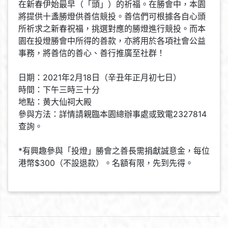
在新春伊始最早（「頭」）的祈福。在勝會中，本園
將提供十盞勝燈供善信競投。善信們可根據各自心頭
所祈求之新春祝福，挑選對應的勝燈進行競投。而本
園在投燈勝會中所得的善款，亦將用於各項社會公益
事務，將善信的善心、善行推廣至社群！
日期：2021年2月18日（辛丑年正月初七日）
時間：下午三時三十分
地點：黄大仙祠大殿
參與方法：詳情請親臨本園總辦事處或致電2327814
查詢。
*有興趣參與「投燈」勝會之善長需捐獻誠意金，每位
港幣$300（不設退款）。名額有限，先到先得。