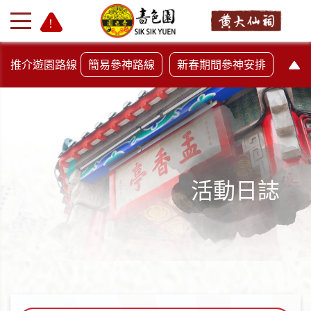
推介遊園路線
簡易參神路線
新春期間參神安排
活動日誌
+
-