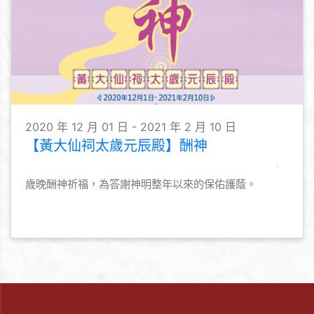
2020 年 12 月 01 日 - 2021 年 2 月 10 日
【黃大仙祠太歲元辰殿】酬神
歲晚酬神祈福，為答謝神明整年以來的保佑護蔭。