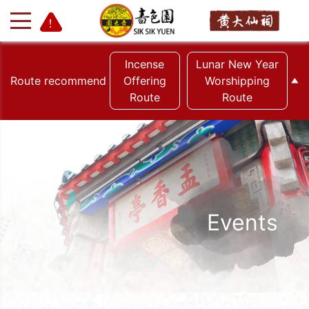
Incense
Lunar New Year
Route recommend
Offering
Worshipping
Route
Route
+
-
Events