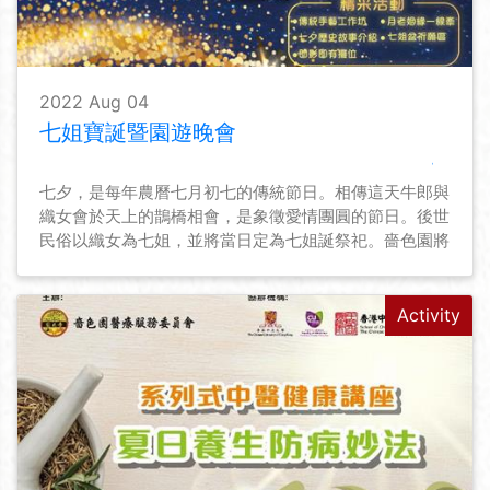
2022 Aug 04
七姐寶誕暨園遊晚會
七夕，是每年農曆七月初七的傳統節日。相傳這天牛郎與
織女會於天上的鵲橋相會，是象徵愛情團圓的節日。後世
民俗以織女為七姐，並將當日定為七姐誕祭祀。嗇色園將
於8月4日首辦「七姐寶誕暨園遊晚會」予公眾參與，共
慶佳節。
Activity